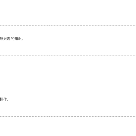
。
己感兴趣的知识。
悉操作。