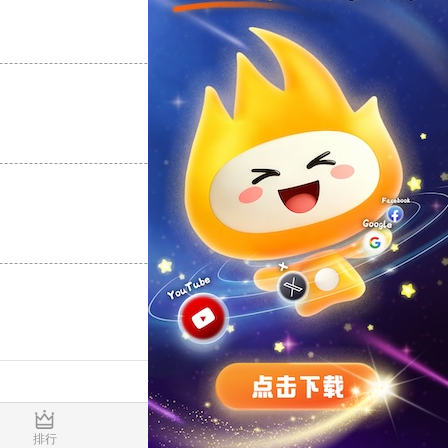
支持
[0]
反对
[0]
支持
[0]
反对
[0]
支持
[0]
反对
[0]
0.017157s
排行
推荐